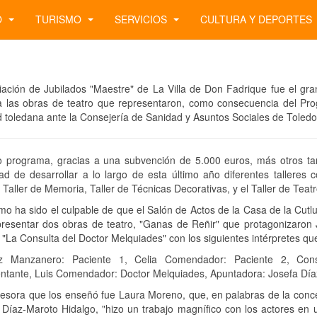
O
TURISMO
SERVICIOS
CULTURA Y DEPORTES
iación de Jubilados "Maestre" de La Villa de Don Fadrique fue el gr
 las obras de teatro que representaron, como consecuencia del Progr
d toledana ante la Consejería de Sanidad y Asuntos Sociales de Toledo
o programa, gracias a una subvención de 5.000 euros, más otros tan
dad de desarrollar a lo largo de esta último año diferentes tallere
, Taller de Memoria, Taller de Técnicas Decorativas, y el Taller de Teatr
imo ha sido el culpable de que el Salón de Actos de la Casa de la C
presentar dos obras de teatro, "Ganas de Reñir" que protagonizaron
y "La Consulta del Doctor Melquiades" con los siguientes intérpretes que
 Manzanero: Paciente 1, Celia Comendador: Paciente 2, Consu
ntante, Luis Comendador: Doctor Melquiades, Apuntadora: Josefa Día
fesora que los enseñó fue Laura Moreno, que, en palabras de la concej
 Díaz-Maroto Hidalgo, "hizo un trabajo magnífico con los actores en