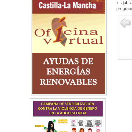
los jubi
programa