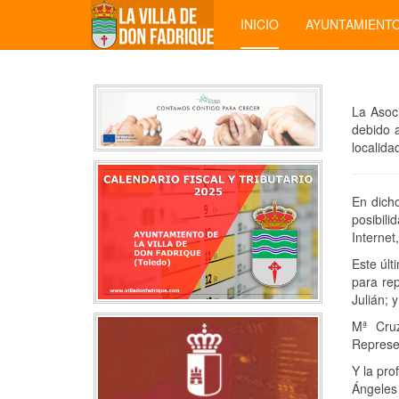
INICIO
AYUNTAMIENT
La Asoc
debido a
localida
En dich
posibili
Internet
Este últ
para re
Julián; 
Mª Cruz
Represe
Y la pro
Ángeles