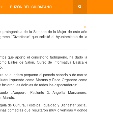
BUZÓN DEL CIUDADANO
an protagonista de la Semana de la Mujer de este año
ama "Divertiocio" que solicitó el Ayuntamiento de la
.
tos que aportó el consistorio fadriqueño, ha dado la
s como Bailes de Salón, Curso de Informátiva Básica e
o.
utlura se quedara pequeño el pasado sábado 8 de marzo
 Juani Izquierdo como Martirio y Paco Organero como
 hicieron las delicias de todos los espectadores:
elo L-Vaquero: Paciente 3, Angelita Manzanero:
z-Maroto.
ala de Cultura, Festejos, Igualdad y Bienestar Social,
 unas comedias que resultaron muy divertidas y donde