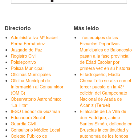
Directorio
Más leído
Administrativo Mª Isabel
Tres equipos de las
Perea Fernández
Escuelas Deportivas
Juzgado de Paz
Municipales de Baloncesto
Registro Civil
pasan a la fase provincial
Polideportivo
de Edad Escolar por
Policía Municipal
primera vez en su historia
Oficinas Municipales
El fadriqueño, Eladio
Oficina Municipal de
Checa Tello se alza con el
Información al Consumidor
tercer puesto en la 43ª
(OMIC)
edición del Campeonato
Observatorio Astronómico
Nacional de Arada de
"La Hita"
Alcañiz (Teruel)
IESO Leonor de Guzmán
El alcalde de La Villa de
Educadora Social
don Fadrique, Jaime
Guardia Civil
Santos Simón, defiende en
Consultorio Médico Local
Bruselas la continuidad y
Colegio Público de
autonomía de los fondos