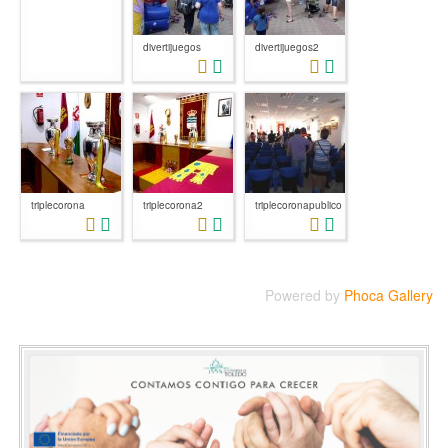
divertijuegos
divertijuegos2
triplecorona
triplecorona2
triplecoronapublico
Powered by
Phoca Gallery