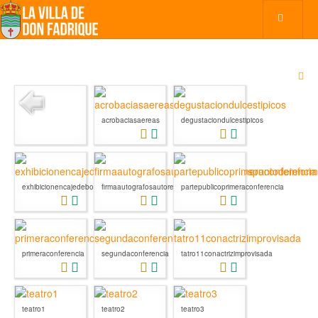
acrobaciasaereas
degustaciondulcestipicos
exhibicionencajedebolillos
firmaautografosautoresfadriquenospu...
partepublicoprimeraconferencia
primeraconferencia
segundaconferencia
tatro11conactrizimprovisada
teatro1
teatro2
teatro3