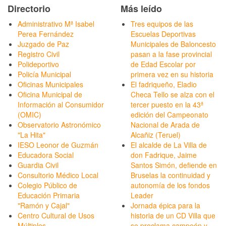
Directorio
Más leído
Administrativo Mª Isabel
Tres equipos de las
Perea Fernández
Escuelas Deportivas
Juzgado de Paz
Municipales de Baloncesto
Registro Civil
pasan a la fase provincial
Polideportivo
de Edad Escolar por
Policía Municipal
primera vez en su historia
Oficinas Municipales
El fadriqueño, Eladio
Oficina Municipal de
Checa Tello se alza con el
Información al Consumidor
tercer puesto en la 43ª
(OMIC)
edición del Campeonato
Observatorio Astronómico
Nacional de Arada de
"La Hita"
Alcañiz (Teruel)
IESO Leonor de Guzmán
El alcalde de La Villa de
Educadora Social
don Fadrique, Jaime
Guardia Civil
Santos Simón, defiende en
Consultorio Médico Local
Bruselas la continuidad y
Colegio Público de
autonomía de los fondos
Educación Primaria
Leader
"Ramón y Cajal"
Jornada épica para la
Centro Cultural de Usos
historia de un CD Villa que
Múltiples
se proclama campeón y