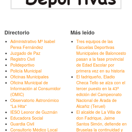
Directorio
Más leído
Administrativo Mª Isabel
Tres equipos de las
Perea Fernández
Escuelas Deportivas
Juzgado de Paz
Municipales de Baloncesto
Registro Civil
pasan a la fase provincial
Polideportivo
de Edad Escolar por
Policía Municipal
primera vez en su historia
Oficinas Municipales
El fadriqueño, Eladio
Oficina Municipal de
Checa Tello se alza con el
Información al Consumidor
tercer puesto en la 43ª
(OMIC)
edición del Campeonato
Observatorio Astronómico
Nacional de Arada de
"La Hita"
Alcañiz (Teruel)
IESO Leonor de Guzmán
El alcalde de La Villa de
Educadora Social
don Fadrique, Jaime
Guardia Civil
Santos Simón, defiende en
Consultorio Médico Local
Bruselas la continuidad y