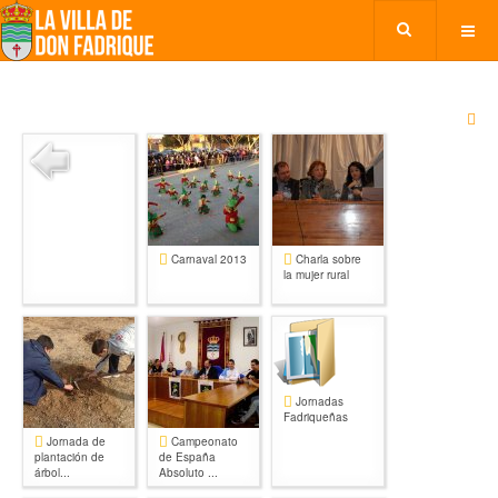
Carnaval 2013
Charla sobre
la mujer rural
Jornadas
Fadriqueñas
Jornada de
Campeonato
plantación de
de España
árbol...
Absoluto ...