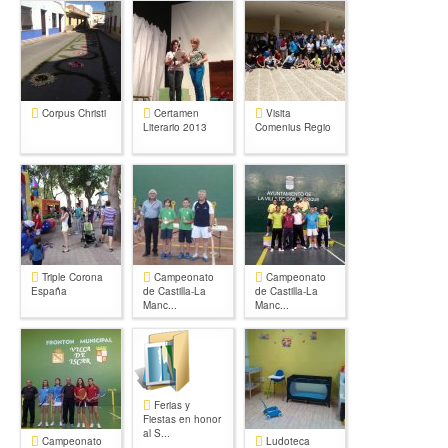
Corpus Christi
Certamen
Visita
Literario 2013
Comenius Regio
Triple Corona
Campeonato
Campeonato
España
de Castilla-La
de Castilla-La
Manc...
Manc...
Ferias y
Fiestas en honor
al S...
Campeonato
Ludoteca