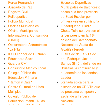
Perea Fernández
Escuelas Deportivas
Juzgado de Paz
Municipales de Baloncesto
Registro Civil
pasan a la fase provincial
Polideportivo
de Edad Escolar por
Policía Municipal
primera vez en su historia
Oficinas Municipales
El fadriqueño, Eladio
Oficina Municipal de
Checa Tello se alza con el
Información al Consumidor
tercer puesto en la 43ª
(OMIC)
edición del Campeonato
Observatorio Astronómico
Nacional de Arada de
"La Hita"
Alcañiz (Teruel)
IESO Leonor de Guzmán
El alcalde de La Villa de
Educadora Social
don Fadrique, Jaime
Guardia Civil
Santos Simón, defiende en
Consultorio Médico Local
Bruselas la continuidad y
Colegio Público de
autonomía de los fondos
Educación Primaria
Leader
"Ramón y Cajal"
Jornada épica para la
Centro Cultural de Usos
historia de un CD Villa que
Múltiples
se proclama campeón y
Colegio Público de
asciende a Tercera
Educación Infantil (Aulas
Nacional