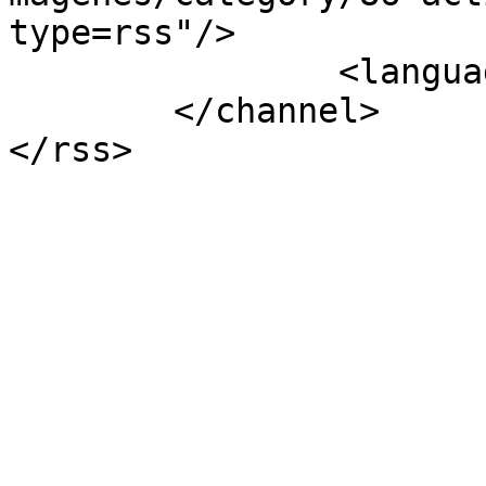
type=rss"/>

		<language>es-es</language>

	</channel>
