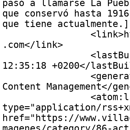
pasó a llamarse La Pueb
que conservó hasta 1916
que tiene actualmente.]
		<link>https://www.villadonfadrique
.com</link>

		<lastBuildDate>Sun, 09 Aug 2026 
12:35:18 +0200</lastBui
		<generator>Joomla! - Open Source 
Content Management</gen
		<atom:link rel="self" 
type="application/rss+xm
href="https://www.villa
magenes/category/86-act