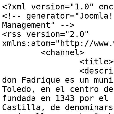
<?xml version="1.0" enc
<!-- generator="Joomla!
Management" -->

<rss version="2.0" 
xmlns:atom="http://www.
	<channel>

		<title>Galería</title>

		<description><![CDATA[La Villa de 
don Fadrique es un muni
Toledo, en el centro de
fundada en 1343 por el 
Castilla, de denominars