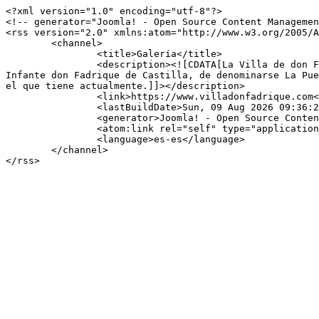
<?xml version="1.0" encoding="utf-8"?>

<!-- generator="Joomla! - Open Source Content Managemen
<rss version="2.0" xmlns:atom="http://www.w3.org/2005/A
	<channel>

		<title>Galería</title>

		<description><![CDATA[La Villa de don Fadrique es un municipio de la provincia de Toledo, en el centro de La Mancha toledana, fundada en 1343 por el 
Infante don Fadrique de Castilla, de denominarse La Pue
el que tiene actualmente.]]></description>

		<link>https://www.villadonfadrique.com</link>

		<lastBuildDate>Sun, 09 Aug 2026 09:36:28 +0200</lastBuildDate>

		<generator>Joomla! - Open Source Content Management</generator>

		<atom:link rel="self" type="application/rss+xml" href="https://www.villadonfadrique.com/index.php/imagenes/category/83-ludoteca.feed?type=rss"/>

		<language>es-es</language>

	</channel>
